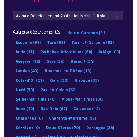
Agence Développement Application Mobile à
Dole
Autre(s) département(s) :
Haute-Garonne (31)
Essonne (91)
Tarn (81)
Tarn-et-Garonne (82)
Aude (11)
Pyrénées-Atlantiques (64)
Ariège (09)
Aveyron (12)
Gers (32)
Hérault (34)
Landes (40)
Bouches-du-Rhône (13)
Côte-d'Or (21)
Gard (30)
Gironde (33)
Nord (59)
Pas-de-Calais (62)
Seine-Maritime (76)
Alpes-Maritimes (06)
Aube (10)
Bas-Rhin (67)
Calvados (14)
Charente (16)
Charente-Maritime (17)
Corrèze (19)
Deux-Sèvres (79)
Dordogne (24)
Doubs (25)
Drôme (26)
Finistère (29)