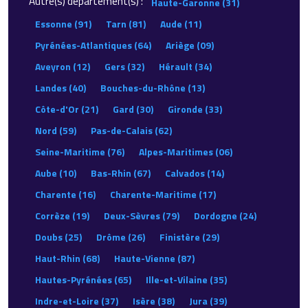
Autre(s) département(s) :
Haute-Garonne (31)
Essonne (91)
Tarn (81)
Aude (11)
Pyrénées-Atlantiques (64)
Ariège (09)
Aveyron (12)
Gers (32)
Hérault (34)
Landes (40)
Bouches-du-Rhône (13)
Côte-d'Or (21)
Gard (30)
Gironde (33)
Nord (59)
Pas-de-Calais (62)
Seine-Maritime (76)
Alpes-Maritimes (06)
Aube (10)
Bas-Rhin (67)
Calvados (14)
Charente (16)
Charente-Maritime (17)
Corrèze (19)
Deux-Sèvres (79)
Dordogne (24)
Doubs (25)
Drôme (26)
Finistère (29)
Haut-Rhin (68)
Haute-Vienne (87)
Hautes-Pyrénées (65)
Ille-et-Vilaine (35)
Indre-et-Loire (37)
Isère (38)
Jura (39)