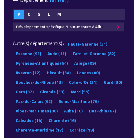
Département
Tarn (81)
A
C
G
L
M
Développement spécifique & sur-mesure à
Albi
Autre(s) département(s) :
Haute-Garonne (31)
Essonne (91)
Aude (11)
Tarn-et-Garonne (82)
Pyrénées-Atlantiques (64)
Ariège (09)
Aveyron (12)
Hérault (34)
Landes (40)
Bouches-du-Rhône (13)
Côte-d'Or (21)
Gard (30)
Gers (32)
Gironde (33)
Nord (59)
Pas-de-Calais (62)
Seine-Maritime (76)
Alpes-Maritimes (06)
Aube (10)
Bas-Rhin (67)
Calvados (14)
Charente (16)
Charente-Maritime (17)
Corrèze (19)