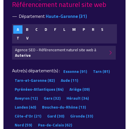
Référencement naturel site web
Département
Haute-Garonne (31)
A
B
C
D
F
L
M
P
R
S
T
V
Agence SEO - Référencement naturel site web à
Auterive
Autre(s) département(s) :
Essonne (91)
Tarn (81)
Tarn-et-Garonne (82)
Aude (11)
Pyrénées-Atlantiques (64)
Ariège (09)
Aveyron (12)
Gers (32)
Hérault (34)
Landes (40)
Bouches-du-Rhône (13)
Côte-d'Or (21)
Gard (30)
Gironde (33)
Nord (59)
Pas-de-Calais (62)