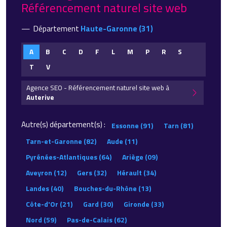
Référencement naturel site web
Département
Haute-Garonne (31)
A
B
C
D
F
L
M
P
R
S
T
V
Agence SEO - Référencement naturel site web à
Auterive
Autre(s) département(s) :
Essonne (91)
Tarn (81)
Tarn-et-Garonne (82)
Aude (11)
Pyrénées-Atlantiques (64)
Ariège (09)
Aveyron (12)
Gers (32)
Hérault (34)
Landes (40)
Bouches-du-Rhône (13)
Côte-d'Or (21)
Gard (30)
Gironde (33)
Nord (59)
Pas-de-Calais (62)