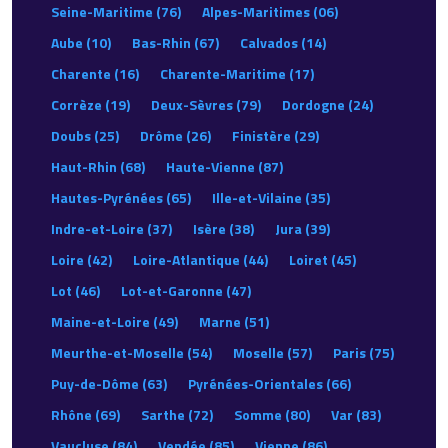
Seine-Maritime (76)
Alpes-Maritimes (06)
Aube (10)
Bas-Rhin (67)
Calvados (14)
Charente (16)
Charente-Maritime (17)
Corrèze (19)
Deux-Sèvres (79)
Dordogne (24)
Doubs (25)
Drôme (26)
Finistère (29)
Haut-Rhin (68)
Haute-Vienne (87)
Hautes-Pyrénées (65)
Ille-et-Vilaine (35)
Indre-et-Loire (37)
Isère (38)
Jura (39)
Loire (42)
Loire-Atlantique (44)
Loiret (45)
Lot (46)
Lot-et-Garonne (47)
Maine-et-Loire (49)
Marne (51)
Meurthe-et-Moselle (54)
Moselle (57)
Paris (75)
Puy-de-Dôme (63)
Pyrénées-Orientales (66)
Rhône (69)
Sarthe (72)
Somme (80)
Var (83)
Vaucluse (84)
Vendée (85)
Vienne (86)