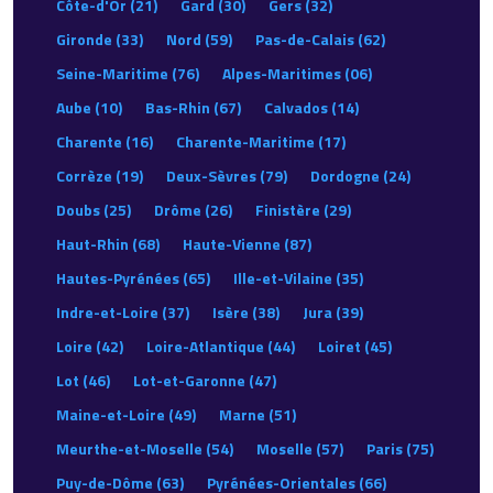
Côte-d'Or (21)
Gard (30)
Gers (32)
Gironde (33)
Nord (59)
Pas-de-Calais (62)
Seine-Maritime (76)
Alpes-Maritimes (06)
Aube (10)
Bas-Rhin (67)
Calvados (14)
Charente (16)
Charente-Maritime (17)
Corrèze (19)
Deux-Sèvres (79)
Dordogne (24)
Doubs (25)
Drôme (26)
Finistère (29)
Haut-Rhin (68)
Haute-Vienne (87)
Hautes-Pyrénées (65)
Ille-et-Vilaine (35)
Indre-et-Loire (37)
Isère (38)
Jura (39)
Loire (42)
Loire-Atlantique (44)
Loiret (45)
Lot (46)
Lot-et-Garonne (47)
Maine-et-Loire (49)
Marne (51)
Meurthe-et-Moselle (54)
Moselle (57)
Paris (75)
Puy-de-Dôme (63)
Pyrénées-Orientales (66)