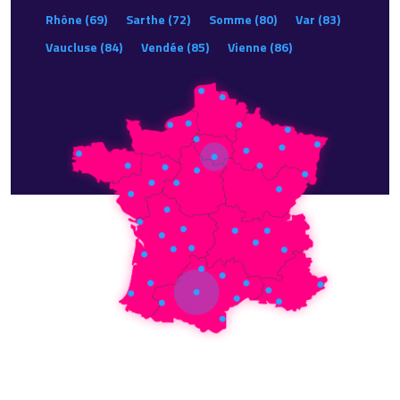
Rhône (69)
Sarthe (72)
Somme (80)
Var (83)
Vaucluse (84)
Vendée (85)
Vienne (86)