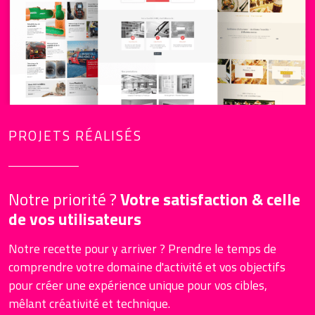
PROJETS RÉALISÉS
Notre priorité ?
Votre satisfaction & celle
de vos utilisateurs
Notre recette pour y arriver ? Prendre le temps de
comprendre votre domaine d'activité et vos objectifs
pour créer une expérience unique pour vos cibles,
mêlant créativité et technique.