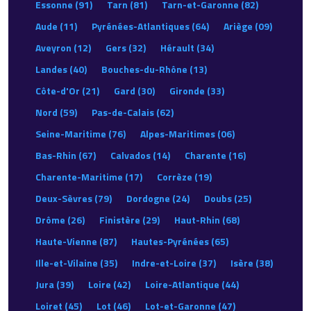
Essonne (91)
Tarn (81)
Tarn-et-Garonne (82)
Aude (11)
Pyrénées-Atlantiques (64)
Ariège (09)
Aveyron (12)
Gers (32)
Hérault (34)
Landes (40)
Bouches-du-Rhône (13)
Côte-d'Or (21)
Gard (30)
Gironde (33)
Nord (59)
Pas-de-Calais (62)
Seine-Maritime (76)
Alpes-Maritimes (06)
Bas-Rhin (67)
Calvados (14)
Charente (16)
Charente-Maritime (17)
Corrèze (19)
Deux-Sèvres (79)
Dordogne (24)
Doubs (25)
Drôme (26)
Finistère (29)
Haut-Rhin (68)
Haute-Vienne (87)
Hautes-Pyrénées (65)
Ille-et-Vilaine (35)
Indre-et-Loire (37)
Isère (38)
Jura (39)
Loire (42)
Loire-Atlantique (44)
Loiret (45)
Lot (46)
Lot-et-Garonne (47)