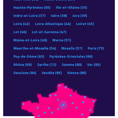
Hautes-Pyrénées (65)
Ille-et-Vilaine (35)
Indre-et-Loire (37)
Isère (38)
Jura (39)
Loire (42)
Loire-Atlantique (44)
Loiret (45)
Lot (46)
Lot-et-Garonne (47)
Maine-et-Loire (49)
Marne (51)
Meurthe-et-Moselle (54)
Moselle (57)
Paris (75)
Puy-de-Dôme (63)
Pyrénées-Orientales (66)
Rhône (69)
Sarthe (72)
Somme (80)
Var (83)
Vaucluse (84)
Vendée (85)
Vienne (86)