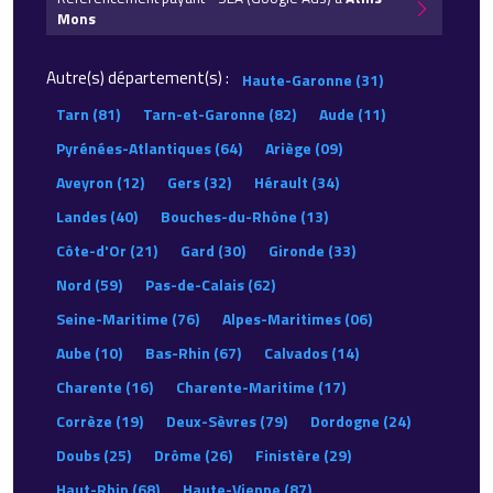
Mons
Autre(s) département(s) :
Haute-Garonne (31)
Tarn (81)
Tarn-et-Garonne (82)
Aude (11)
Pyrénées-Atlantiques (64)
Ariège (09)
Aveyron (12)
Gers (32)
Hérault (34)
Landes (40)
Bouches-du-Rhône (13)
Côte-d'Or (21)
Gard (30)
Gironde (33)
Nord (59)
Pas-de-Calais (62)
Seine-Maritime (76)
Alpes-Maritimes (06)
Aube (10)
Bas-Rhin (67)
Calvados (14)
Charente (16)
Charente-Maritime (17)
Corrèze (19)
Deux-Sèvres (79)
Dordogne (24)
Doubs (25)
Drôme (26)
Finistère (29)
Haut-Rhin (68)
Haute-Vienne (87)