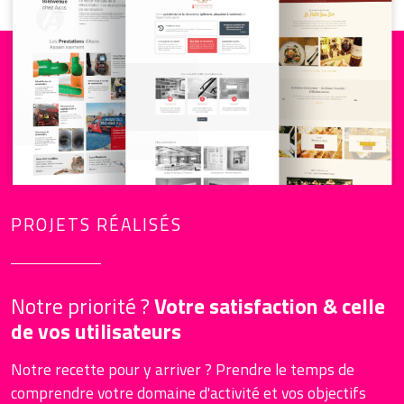
PROJETS RÉALISÉS
Notre priorité ?
Votre satisfaction & celle
de vos utilisateurs
Notre recette pour y arriver ? Prendre le temps de
comprendre votre domaine d'activité et vos objectifs