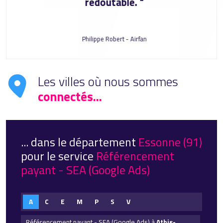
redoutable. "
Philippe Robert - Airfan
Les villes où nous sommes
connectés...
... dans le département
Essonne (91)
pour le service
Référencement
payant - SEA (Google Ads)
A
C
E
M
P
S
V
Référencement payant - SEA (Google Ads) à
Athis-