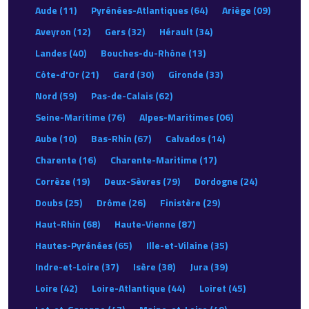
Aude (11)
Pyrénées-Atlantiques (64)
Ariège (09)
Aveyron (12)
Gers (32)
Hérault (34)
Landes (40)
Bouches-du-Rhône (13)
Côte-d'Or (21)
Gard (30)
Gironde (33)
Nord (59)
Pas-de-Calais (62)
Seine-Maritime (76)
Alpes-Maritimes (06)
Aube (10)
Bas-Rhin (67)
Calvados (14)
Charente (16)
Charente-Maritime (17)
Corrèze (19)
Deux-Sèvres (79)
Dordogne (24)
Doubs (25)
Drôme (26)
Finistère (29)
Haut-Rhin (68)
Haute-Vienne (87)
Hautes-Pyrénées (65)
Ille-et-Vilaine (35)
Indre-et-Loire (37)
Isère (38)
Jura (39)
Loire (42)
Loire-Atlantique (44)
Loiret (45)