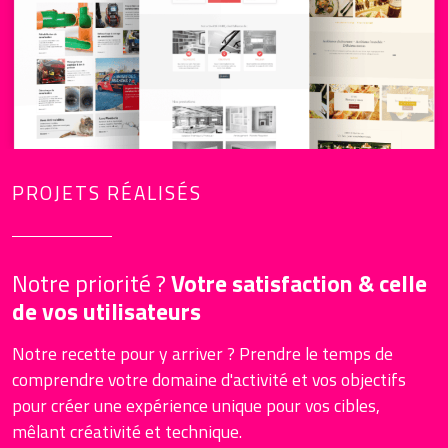
PROJETS RÉALISÉS
Notre priorité ?
Votre satisfaction & celle
de vos utilisateurs
Notre recette pour y arriver ? Prendre le temps de
comprendre votre domaine d'activité et vos objectifs
pour créer une expérience unique pour vos cibles,
mêlant créativité et technique.