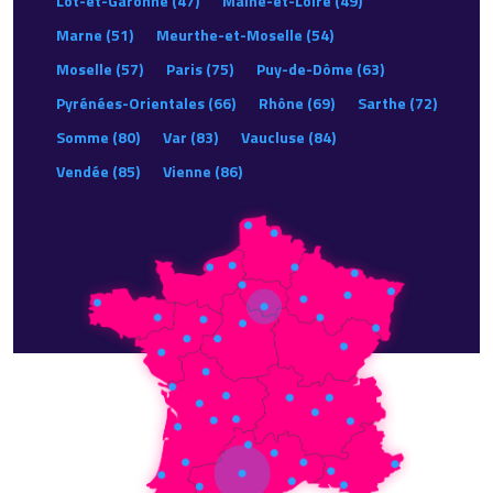
Lot-et-Garonne (47)
Maine-et-Loire (49)
Marne (51)
Meurthe-et-Moselle (54)
Moselle (57)
Paris (75)
Puy-de-Dôme (63)
Pyrénées-Orientales (66)
Rhône (69)
Sarthe (72)
Somme (80)
Var (83)
Vaucluse (84)
Vendée (85)
Vienne (86)