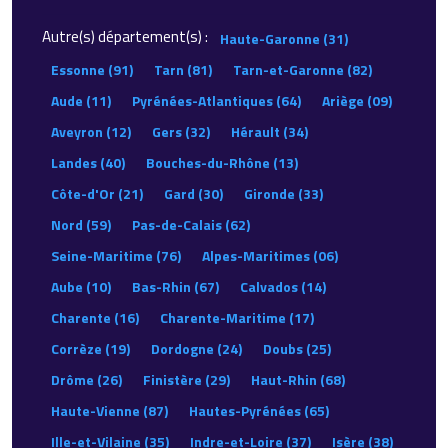
Autre(s) département(s) :
Haute-Garonne (31)
Essonne (91)
Tarn (81)
Tarn-et-Garonne (82)
Aude (11)
Pyrénées-Atlantiques (64)
Ariège (09)
Aveyron (12)
Gers (32)
Hérault (34)
Landes (40)
Bouches-du-Rhône (13)
Côte-d'Or (21)
Gard (30)
Gironde (33)
Nord (59)
Pas-de-Calais (62)
Seine-Maritime (76)
Alpes-Maritimes (06)
Aube (10)
Bas-Rhin (67)
Calvados (14)
Charente (16)
Charente-Maritime (17)
Corrèze (19)
Dordogne (24)
Doubs (25)
Drôme (26)
Finistère (29)
Haut-Rhin (68)
Haute-Vienne (87)
Hautes-Pyrénées (65)
Ille-et-Vilaine (35)
Indre-et-Loire (37)
Isère (38)